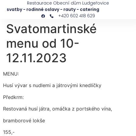
Restaurace Obecní dům Ludgeřovice
svatby - rodinné oslavy - rauty - catering
+420 602 418 629
Svatomartinské
menu od 10-
12.11.2023
MENU:
Husí vývar s nudlemi a játrovými knedlíčky
Předkrm:
Restovaná husí játra, omáčka z portského vína,
bramborové lokše
155,-