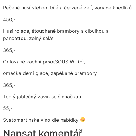
Pečené husí stehno, bílé a červené zelí, variace knedlíků
450,-
Husí roláda, šťouchané brambory s cibulkou a
pancettou, zelný salát
365,-
Grilované kachní prso(SOUS WIDE),
omáčka demi glace, zapékané brambory
365,-
Teplý jablečný závin se šlehačkou
55,-
Svatomartinské víno dle nabídky
Napsat komentář