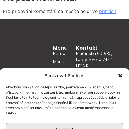
Pro přidávání komentářů se musíte nejdříve
přihlásit
.
Menu
Kontakt
Home
Hlučínská 600/30,
Ludgeřovice 74714
Menu
Email:
GDPR
info@obecnidum.cz
Spravovat Souhlas
Otevírací Doba
Zásady
Tel.: +420 602 418 629
Pondělí
10.00-22.00
cookies
Abychom poskytli co nejlepší služby, používáme k ukládání a/nebo
Úterý
10.00-22.00
(EU)
přístupu k informacím o zařízení, technologie jako jsou soubory cookies.
Středa
10.00-22.00
Souhlas s těmito technologiemi nám umožní zpracovávat údaje, jako je
Kontakt
chování při procházení nebo jedinečná ID na tomto webu. Nesouhlas
Čtvrtek
10.00-22.00
nebo odvolání souhlasu může nepříznivě ovlivnit určité vlastnosti a
Pátek
10.00-24.00
funkce.
Sobota
09.30-24.00
Neděle
09.30-22.00