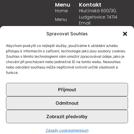
Menu
Kontakt
Home
Hlučínská 600/30,
Ludgeřovice 74714
Menu
Email:
GDPR
info@obecnidum.cz
Spravovat Souhlas
Otevírací Doba
Zásady
Tel.: +420 602 418 629
Pondělí
10.00-22.00
cookies
Abychom poskytli co nejlepší služby, používáme k ukládání a/nebo
Úterý
10.00-22.00
(EU)
přístupu k informacím o zařízení, technologie jako jsou soubory cookies.
Středa
10.00-22.00
Souhlas s těmito technologiemi nám umožní zpracovávat údaje, jako je
Kontakt
chování při procházení nebo jedinečná ID na tomto webu. Nesouhlas
Čtvrtek
10.00-22.00
nebo odvolání souhlasu může nepříznivě ovlivnit určité vlastnosti a
Pátek
10.00-24.00
funkce.
Sobota
09.30-24.00
Neděle
09.30-22.00
Příjmout
Odmítnout
Zobrazit předvolby
Zásady cookies
Impresum
© Všechna práva vyhrazena |
správa