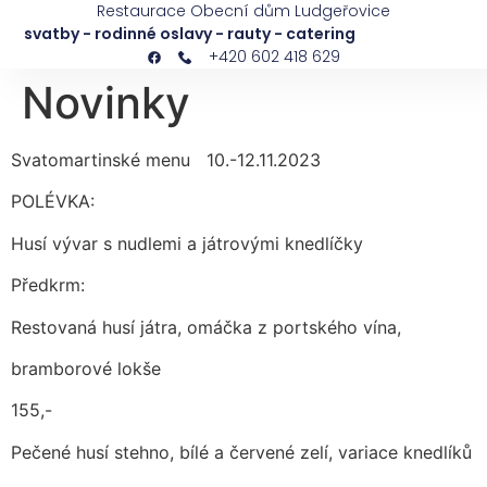
Restaurace Obecní dům Ludgeřovice
svatby - rodinné oslavy - rauty - catering
+420 602 418 629
Novinky
Svatomartinské menu 10.-12.11.2023
POLÉVKA:
Husí vývar s nudlemi a játrovými knedlíčky
Předkrm:
Restovaná husí játra, omáčka z portského vína,
bramborové lokše
155,-
Pečené husí stehno, bílé a červené zelí, variace knedlíků